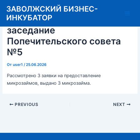
Перейти
ЗАВОЛЖСКИЙ БИЗНЕС-
к
ИНКУБАТОР
25.06.2026 Состоялось
Main
содержимому
заседание
Men
Попечительского совета
№5
От
user1
/
25.06.2026
Рассмотрено 3 заявки на предоставление
микрозаймов, выдано 3 микрозайма.
Post
PREVIOUS
NEXT
navigation