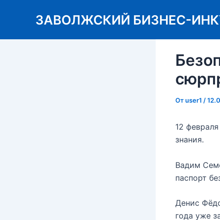
Перейти
ЗАВОЛЖСКИЙ БИЗНЕС-ИНК
к
содержимому
Безоп
сюрп
От
user1
/
12.
12 февраля
знания.
Вадим Сем
паспорт бе
Денис Фёдо
года уже з