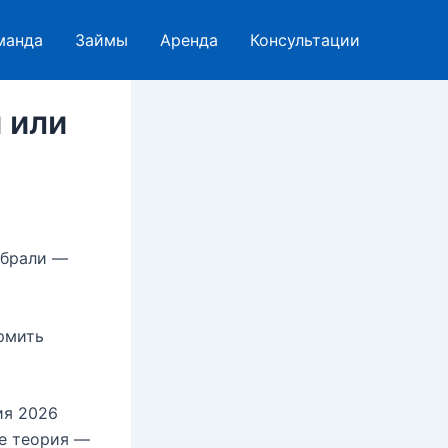
манда
Займы
Аренда
Консультации
 или
ыбрали —
рмить
ия 2026
Не теория —