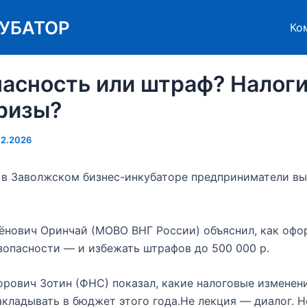
УБАТОР
Ко
асность или штраф? Налоги
ризы?
02.2026
 в Заволжском бизнес-инкубаторе предприниматели в
ёнович Оринчай (МОВО ВНГ России) объяснил, как офо
зопасности — и избежать штрафов до 500 000 р.
рович Зотин (ФНС) показал, какие налоговые изменен
акладывать в бюджет этого года.Не лекция — диалог. 