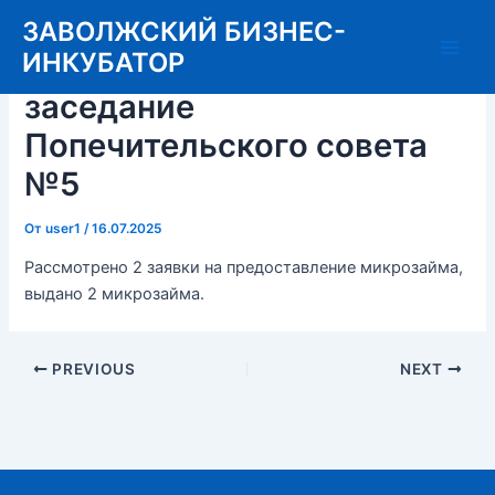
Перейти
ЗАВОЛЖСКИЙ БИЗНЕС-
к
ИНКУБАТОР
16.07.2025 Состоялось
Main
содержимому
заседание
Men
Попечительского совета
№5
От
user1
/
16.07.2025
Рассмотрено 2 заявки на предоставление микрозайма,
выдано 2 микрозайма.
Post
PREVIOUS
NEXT
navigation