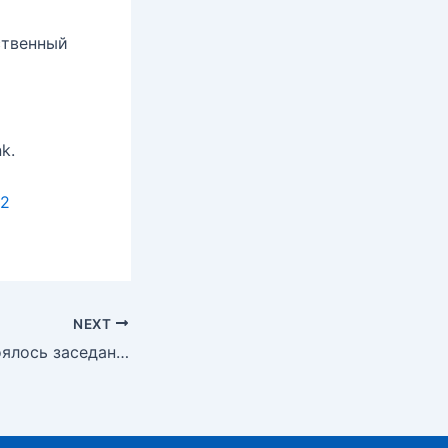
ственный
k.
12
NEXT
25.07.2024 состоялось заседание Попечительского совета №8