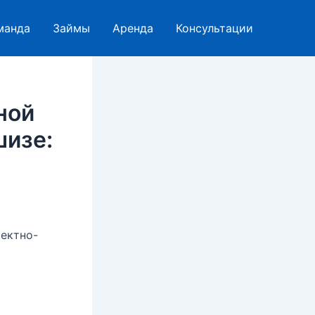
манда
Займы
Аренда
Консультации
ной
шизе:
оектно-