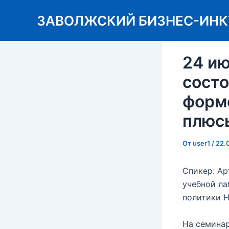
Перейти
ЗАВОЛЖСКИЙ БИЗНЕС-ИНК
к
содержимому
24 ию
состо
форме
плюс
От
user1
/
22.
Спикер: Ар
учебной л
политики 
На семина