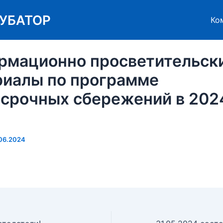
УБАТОР
Ко
рмационно просветительск
риалы по программе
осрочных сбережений в 202
06.2024