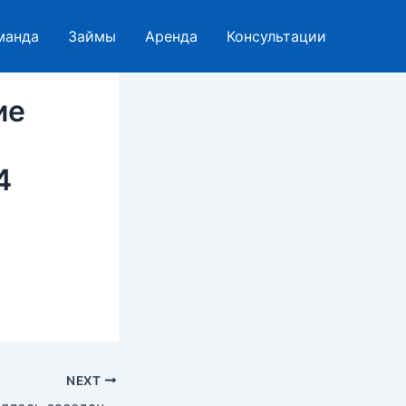
манда
Займы
Аренда
Консультации
ие
4
NEXT