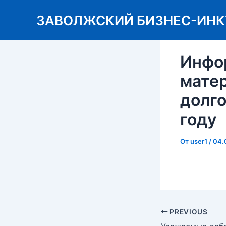
Перейти
ЗАВОЛЖСКИЙ БИЗНЕС-ИНК
к
содержимому
Инфо
мате
долг
году
От
user1
/
04.
Post
PREVIOUS
navigation