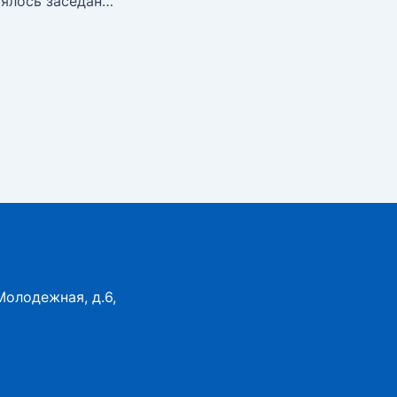
31.05.2024 состоялось заседание Попечительского совета №6
Молодежная, д.6,