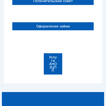
Попечительский совет
Оформление займа
Услу
ги
АНО
ЗЦП
П