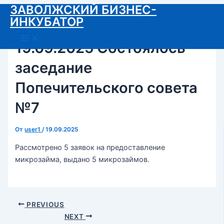
ЗАВОЛЖСКИЙ БИЗНЕС-
Перейти
ИНКУБАТОР
к
содержимому
Main
Menu
19.09.2025 Состоялось
заседание
Попечительского совета
№7
От
user1
/
19.09.2025
Рассмотрено 5 заявок на предоставление
микрозайма, выдано 5 микрозаймов.
Post
PREVIOUS
navigation
NEXT