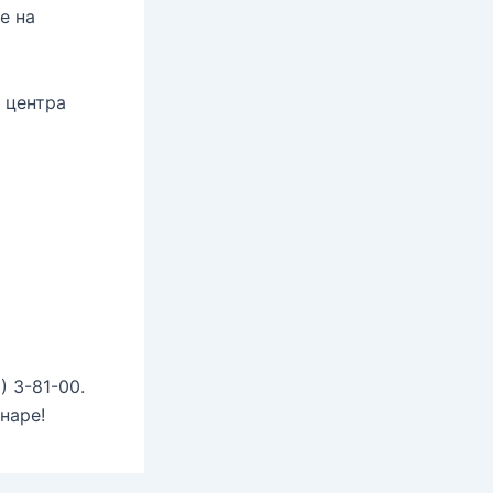
е на
 центра
 3-81-00.
наре!