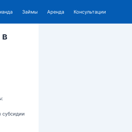
манда
Займы
Аренда
Консультации
 в
ы:
й субсидии