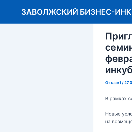
Перейти
ЗАВОЛЖСКИЙ БИЗНЕС-ИНК
к
содержимому
Пригл
семин
февра
инкуб
От
user1
/
27.
В рамках 
Новые усл
на возмеще