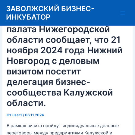
Перейти
ЗАВОЛЖСКИЙ БИЗНЕС-
к
ИНКУБАТОР
Торгово-промышленная
Main
содержимому
палата Нижегородской
Men
области сообщает, что 21
ноября 2024 года Нижний
Новгород с деловым
визитом посетит
делегация бизнес-
сообщества Калужской
области.
От
user1
/
06.11.2024
В рамках визита пройдут индивидуальные деловые
переговоры между предприятиями Калужской и