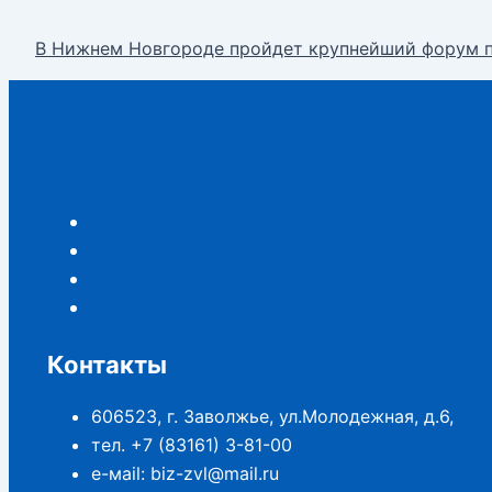
В Нижнем Новгороде пройдет крупнейший форум п
Контакты
606523, г. Заволжье, ул.Молодежная, д.6,
тел. +7 (83161) 3-81-00
е-маil: biz-zvl@mail.ru