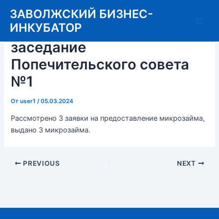
Перейти
ЗАВОЛЖСКИЙ БИЗНЕС-
к
ИНКУБАТОР
19.01.2024 состоялось
Main
содержимому
заседание
Men
Попечительского совета
№1
От
user1
/
05.03.2024
Рассмотрено 3 заявки на предоставление микрозайма,
выдано 3 микрозайма.
Post
PREVIOUS
NEXT
navigation